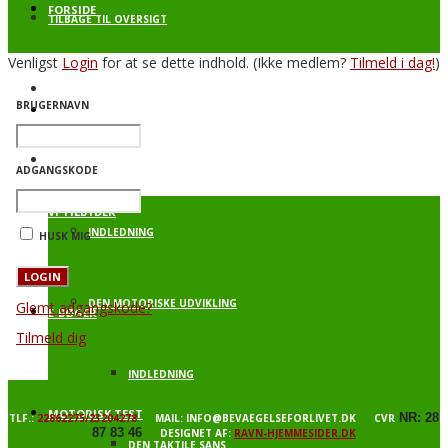
FORSIDE
TILBAGE TIL OVERSIGT
Venligst
Login
for at se dette indhold.
(Ikke medlem?
Tilmeld i dag!
)
BEVÆGELSE FOR LIVET – SPRING
BRUGERNAVN
PROFIL
BAGGRUNDSVIDEN
ADGANGSKODE
VI TILBYDER
INDLEDNING
HUSK MIG
DEN MOTORISKE UDVIKLING
Glemt adgangskode?
E-BØGER
Tilmeld dig
INDLEDNING
MOTORISK TEST
NR: 28
TLF.:
22862275/23204278
MAIL: INFO@BEVAEGELSEFORLIVET.DK CVR
87 83 46
DESIGNET AF:
RAVN-HJEMMESIDER.DK
DEN TAKTILE SANS