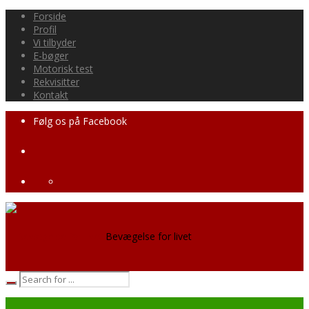
Forside
Profil
Vi tilbyder
E-bøger
Motorisk test
Rekvisitter
Kontakt
Følg os på Facebook
Bevægelse for livet