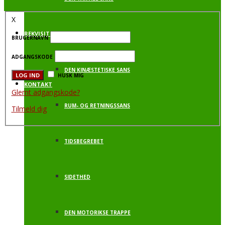
X
REKVISITTER
DEN VESTIBULÆRE SANS
BRUGERNAVN
ADGANGSKODE
DEN KINÆSTETISKE SANS
HUSK MIG
KONTAKT
Glemt adgangskode?
RUM- OG RETNINGSSANS
Tilmeld dig
TIDSBEGREBET
SIDETHED
DEN MOTORIKSE TRAPPE