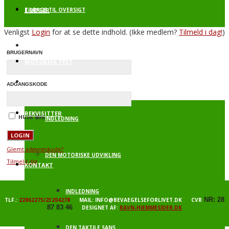
E-BØGER
TILBAGE TIL OVERSIGT
Venligst
Login
for at se dette indhold.
(Ikke medlem?
Tilmeld i dag!
)
BEVÆGELSE FOR LIVET – SPRING
BRUGERNAVN
MOTORISK TEST
BAGGRUNDSVIDEN
ADGANGSKODE
REKVISITTER
HUSK MIG
INDLEDNING
Glemt adgangskode?
DEN MOTORISKE UDVIKLING
Tilmeld dig
KONTAKT
INDLEDNING
NR: 28
TLF.:
22862275/23204278
MAIL: INFO@BEVAEGELSEFORLIVET.DK CVR
87 83 46
DESIGNET AF:
RAVN-HJEMMESIDER.DK
DEN TAKTILE SANS