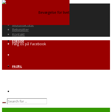
Forside
Profil
Bevægelse for livet
Vi tilbyder
E-bøger
Motorisk test
Rekvisitter
Kontakt
FORSIDE
Følg os på Facebook
PROFIL
VI TILBYDER