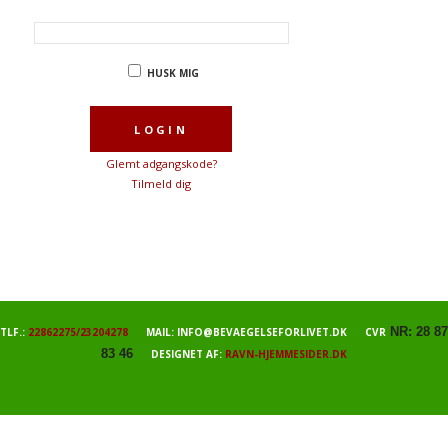
HUSK MIG
Glemt adgangskode?
Tilmeld dig
NR: 28 87
TLF.:
22862275/23204278
MAIL: INFO@BEVAEGELSEFORLIVET.DK CVR
83 46
DESIGNET AF:
RAVN-HJEMMESIDER.DK