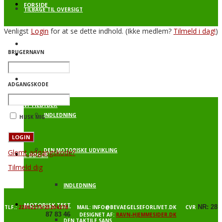
FORSIDE
TILBAGE TIL OVERSIGT
Venligst
Login
for at se dette indhold.
(Ikke medlem?
Tilmeld i dag!
)
BEVÆGELSE FOR LIVET – SPRING
BRUGERNAVN
PROFIL
BAGGRUNDSVIDEN
ADGANGSKODE
VI TILBYDER
INDLEDNING
HUSK MIG
DEN MOTORISKE UDVIKLING
Glemt adgangskode?
E-BØGER
Tilmeld dig
INDLEDNING
MOTORISK TEST
NR: 28
TLF.:
22862275/23204278
MAIL: INFO@BEVAEGELSEFORLIVET.DK CVR
87 83 46
DESIGNET AF:
RAVN-HJEMMESIDER.DK
DEN TAKTILE SANS