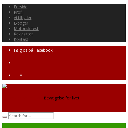
Forside
Profil
Vi tilbyder
E-bøger
Motorisk test
Rekvisitter
Kontakt
Følg os på Facebook
Bevægelse for livet