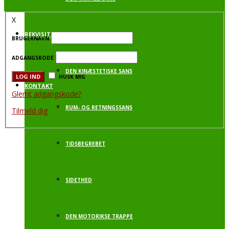
X
REKVISITTER
DEN VESTIBULÆRE SANS
BRUGERNAVN
ADGANGSKODE
DEN KINÆSTETISKE SANS
HUSK MIG
KONTAKT
Glemt adgangskode?
RUM- OG RETNINGSSANS
Tilmeld dig
TIDSBEGREBET
SIDETHED
DEN MOTORIKSE TRAPPE