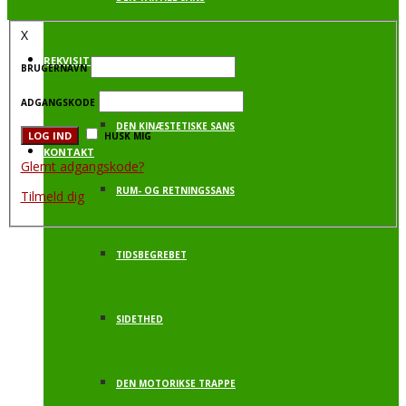
X
REKVISITTER
DEN VESTIBULÆRE SANS
BRUGERNAVN
ADGANGSKODE
DEN KINÆSTETISKE SANS
HUSK MIG
KONTAKT
Glemt adgangskode?
RUM- OG RETNINGSSANS
Tilmeld dig
TIDSBEGREBET
SIDETHED
DEN MOTORIKSE TRAPPE