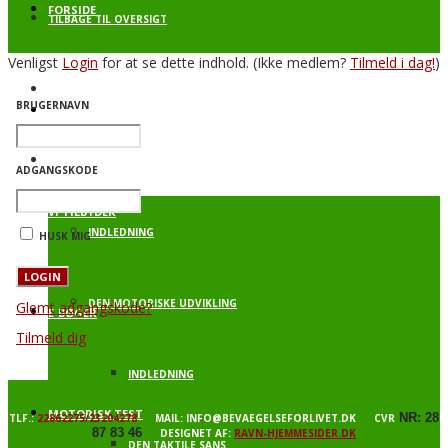
FORSIDE
TILBAGE TIL OVERSIGT
Venligst
Login
for at se dette indhold.
(Ikke medlem?
Tilmeld i dag!
)
BEVÆGELSE FOR LIVET – SPRING
BRUGERNAVN
PROFIL
BAGGRUNDSVIDEN
ADGANGSKODE
VI TILBYDER
INDLEDNING
HUSK MIG
DEN MOTORISKE UDVIKLING
Glemt adgangskode?
E-BØGER
Tilmeld dig
INDLEDNING
MOTORISK TEST
NR: 28
TLF.:
22862275/23204278
MAIL: INFO@BEVAEGELSEFORLIVET.DK CVR
87 83 46
DESIGNET AF:
RAVN-HJEMMESIDER.DK
DEN TAKTILE SANS