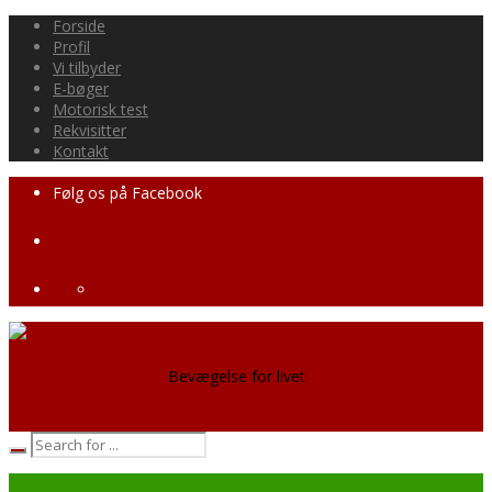
Forside
Profil
Vi tilbyder
E-bøger
Motorisk test
Rekvisitter
Kontakt
Følg os på Facebook
Bevægelse for livet