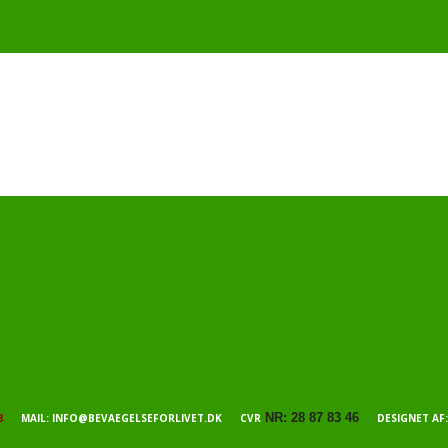
NR: 28 87 83 46
8
MAIL: INFO@BEVAEGELSEFORLIVET.DK CVR
DESIGNET AF