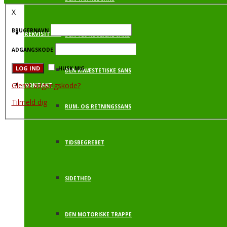
X
BRUGERNAVN
REKVISITTER
DEN VESTIBULÆRE SANS
ADGANGSKODE
HUSK MIG
DEN KINÆSTETISKE SANS
Glemt adgangskode?
KONTAKT
Tilmeld dig
RUM- OG RETNINGSSANS
TIDSBEGREBET
SIDETHED
DEN MOTORISKE TRAPPE