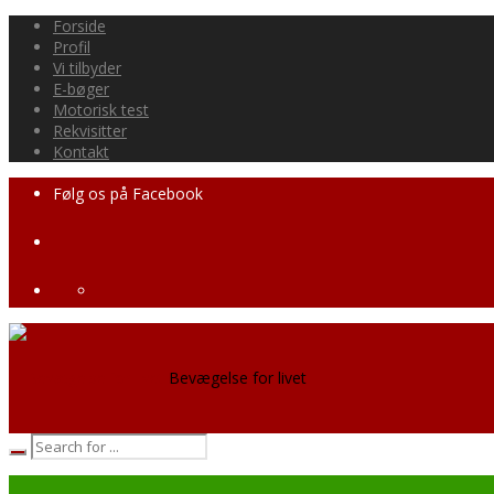
Forside
Profil
Vi tilbyder
E-bøger
Motorisk test
Rekvisitter
Kontakt
Følg os på Facebook
Bevægelse for livet