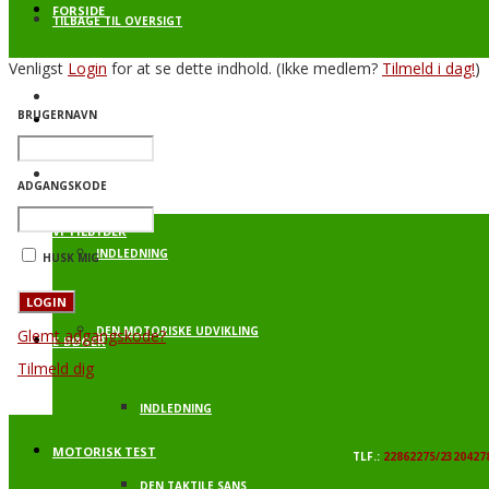
FORSIDE
TILBAGE TIL OVERSIGT
Venligst
Login
for at se dette indhold.
(Ikke medlem?
Tilmeld i dag!
)
BEVÆGELSE FOR LIVET 1
BRUGERNAVN
PROFIL
BAGGRUNDSVIDEN
ADGANGSKODE
VI TILBYDER
INDLEDNING
HUSK MIG
DEN MOTORISKE UDVIKLING
Glemt adgangskode?
E-BØGER
Tilmeld dig
INDLEDNING
MOTORISK TEST
TLF.:
22862275/2320427
DEN TAKTILE SANS