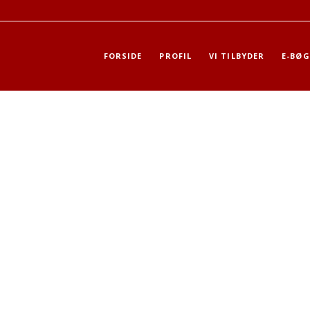
FORSIDE
PROFIL
VI TILBYDER
E-BØG
GRUNDSVIDEN
OPSTART AKT.
INDLEDENDE AKT.
RIM OG REMSER
meld i dag!
)