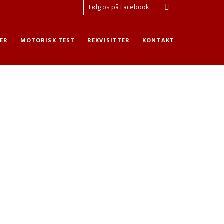
Følg os på Facebook
ER
MOTORISK TEST
REKVISITTER
KONTAKT
ALT. LEGEREDSKABER
STAFETTER
AFSLUTTENDE AKT.
BRUGERNAVN
ADGANGSKODE