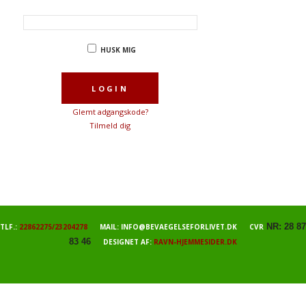
HUSK MIG
Glemt adgangskode?
Tilmeld dig
NR: 28 87
TLF.:
22862275/23204278
MAIL: INFO@BEVAEGELSEFORLIVET.DK CVR
83 46
DESIGNET AF:
RAVN-HJEMMESIDER.DK