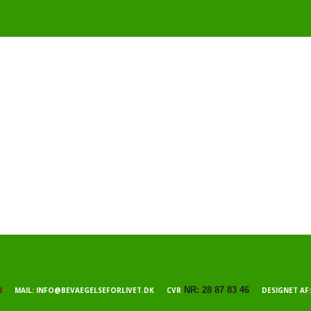
NR: 28 87 83 46
8
MAIL: INFO@BEVAEGELSEFORLIVET.DK CVR
DESIGNET AF