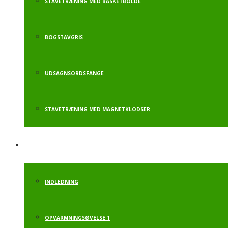
STAVETRÆNING MED BASKETBOLDE
BOGSTAVGRIS
UDSAGNSORDSFANGE
STAVETRÆNING MED MAGNETKLODSER
RUNDT OM RUNDBOLD
INDLEDNING
OPVARMNINGSØVELSE 1