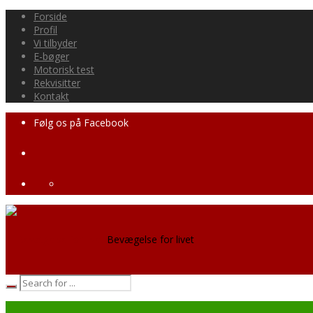
Forside
Profil
Vi tilbyder
E-bøger
Motorisk test
Rekvisitter
Kontakt
Følg os på Facebook
Bevægelse for livet