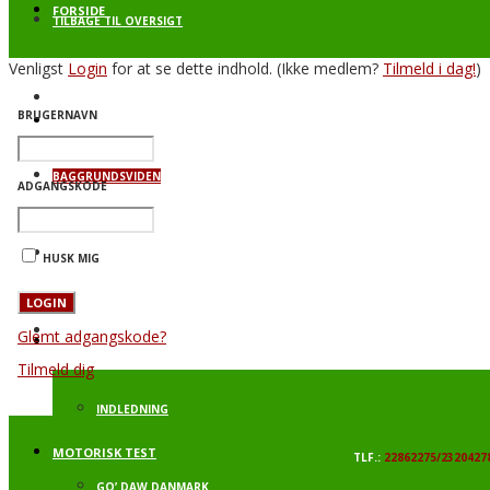
FORSIDE
TILBAGE TIL OVERSIGT
Venligst
Login
for at se dette indhold.
(Ikke medlem?
Tilmeld i dag!
)
SKOLEN I BEVÆGELSE FOR LIVET
BRUGERNAVN
PROFIL
BAGGRUNDSVIDEN
ADGANGSKODE
VI TILBYDER
RO I KAHYTTEN
HUSK MIG
LEGE OG AKTIVITETER 1
Glemt adgangskode?
E-BØGER
Tilmeld dig
INDLEDNING
MOTORISK TEST
TLF.:
22862275/2320427
GO’ DAW DANMARK