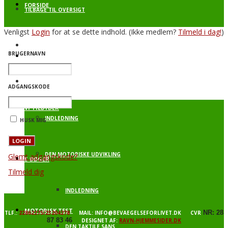
FORSIDE
TILBAGE TIL OVERSIGT
Venligst
Login
for at se dette indhold.
(Ikke medlem?
Tilmeld i dag!
)
BEVÆGELSE FOR LIVET 3
BRUGERNAVN
PROFIL
BAGGRUNDSVIDEN
ADGANGSKODE
VI TILBYDER
INDLEDNING
HUSK MIG
DEN MOTORISKE UDVIKLING
Glemt adgangskode?
E-BØGER
Tilmeld dig
INDLEDNING
MOTORISK TEST
NR: 28
TLF.:
22862275/23204278
MAIL: INFO@BEVAEGELSEFORLIVET.DK CVR
87 83 46
DESIGNET AF:
RAVN-HJEMMESIDER.DK
DEN TAKTILE SANS