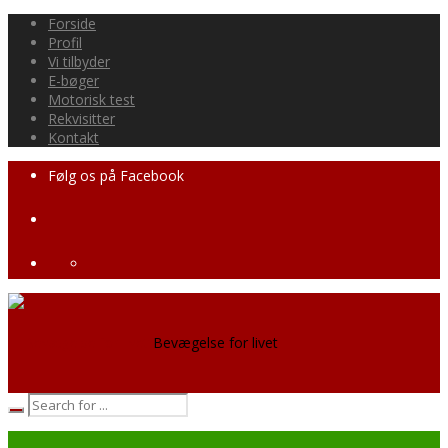
Forside
Profil
Vi tilbyder
E-bøger
Motorisk test
Rekvisitter
Kontakt
Følg os på Facebook
Bevægelse for livet