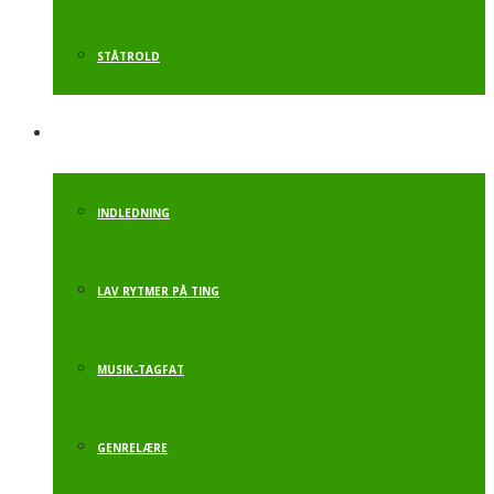
STÅTROLD
MUSIK OG BEVÆGELSE
INDLEDNING
LAV RYTMER PÅ TING
MUSIK-TAGFAT
GENRELÆRE