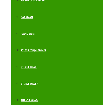
KA’ DU LI’ DIN NABO
PACKMAN
RADIOBILER
STJÆLE TØJKLEMMER
STJÆLE KLAP
STJÆLE HALER
SUR OG GLAD