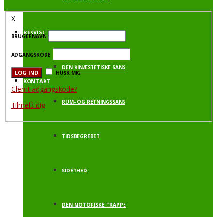
X
REKVISITTER
DEN VESTIBULÆRE SANS
BRUGERNAVN
ADGANGSKODE
DEN KINÆSTETISKE SANS
HUSK MIG
KONTAKT
Glemt adgangskode?
RUM- OG RETNINGSSANS
Tilmeld dig
TIDSBEGREBET
SIDETHED
DEN MOTORISKE TRAPPE