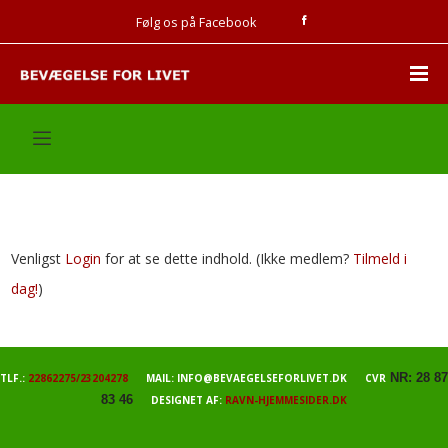
Følg os på Facebook
Venligst
Login
for at se dette indhold.
(Ikke medlem?
Tilmeld i
dag!
)
NR: 28 87
TLF.:
22862275/23204278
MAIL: INFO@BEVAEGELSEFORLIVET.DK CVR
83 46
DESIGNET AF:
RAVN-HJEMMESIDER.DK