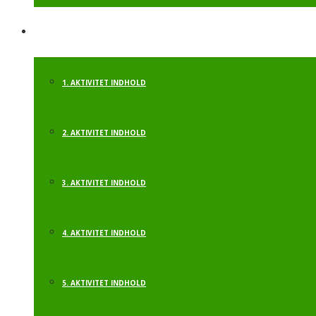
AKTIVITETER INDHOLD
1. AKTIVITET INDHOLD
2. AKTIVITET INDHOLD
3. AKTIVITET INDHOLD
4. AKTIVITET INDHOLD
5. AKTIVITET INDHOLD