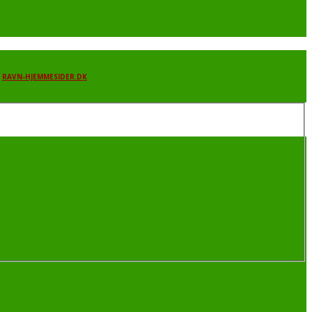
:
RAVN-HJEMMESIDER.DK